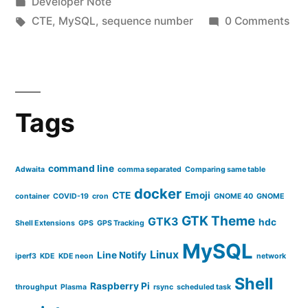
by
Posted
Developer Note
of
in
Tags:
CTE
,
MySQL
,
sequence number
0 Comments
numeric
values”
Tags
command line
Adwaita
comma separated
Comparing same table
docker
CTE
Emoji
container
COVID-19
cron
GNOME 40
GNOME
GTK Theme
GTK3
hdc
Shell Extensions
GPS
GPS Tracking
MySQL
Linux
Line Notify
iperf3
KDE
KDE neon
network
Shell
Raspberry Pi
throughput
Plasma
rsync
scheduled task